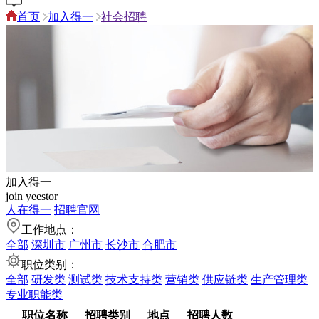
首页
加入得一
社会招聘
加入得一
join yeestor
人在得一
招聘官网
工作地点：
全部
深圳市
广州市
长沙市
合肥市
职位类别：
全部
研发类
测试类
技术支持类
营销类
供应链类
生产管理类
专业职能类
职位名称
招聘类别
地点
招聘人数