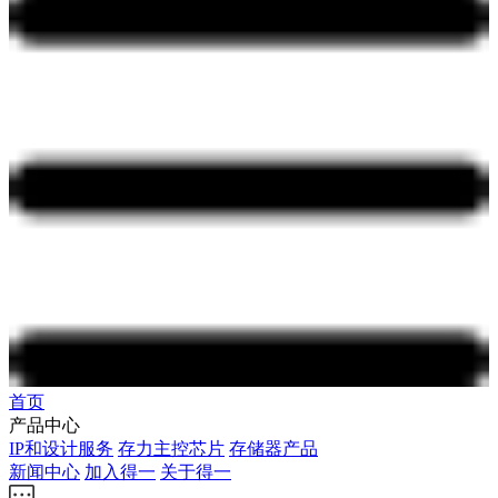
首页
产品中心
IP和设计服务
存力主控芯片
存储器产品
新闻中心
加入得一
关于得一