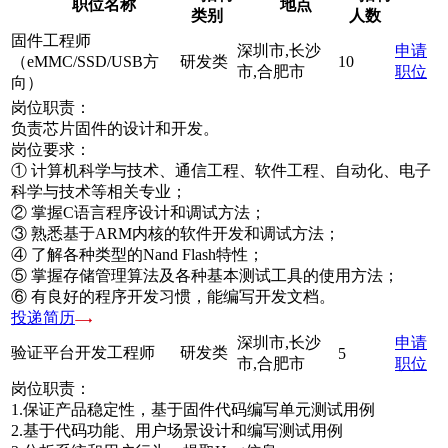
职位名称
地点
类别
人数
固件工程师
深圳市,长沙
申请
（eMMC/SSD/USB方
研发类
10
市,合肥市
职位
向）
岗位职责：
负责芯片固件的设计和开发。
岗位要求：
① 计算机科学与技术、通信工程、软件工程、自动化、电子
科学与技术等相关专业；
② 掌握C语言程序设计和调试方法；
③ 熟悉基于ARM内核的软件开发和调试方法；
④ 了解各种类型的Nand Flash特性；
⑤ 掌握存储管理算法及各种基本测试工具的使用方法；
⑥ 有良好的程序开发习惯，能编写开发文档。
投递简历
深圳市,长沙
申请
验证平台开发工程师
研发类
5
市,合肥市
职位
岗位职责：
1.保证产品稳定性，基于固件代码编写单元测试用例
2.基于代码功能、用户场景设计和编写测试用例