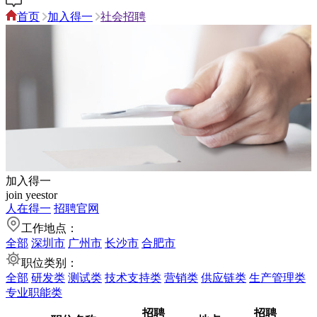
首页
加入得一
社会招聘
加入得一
join yeestor
人在得一
招聘官网
工作地点：
全部
深圳市
广州市
长沙市
合肥市
职位类别：
全部
研发类
测试类
技术支持类
营销类
供应链类
生产管理类
专业职能类
招聘
招聘