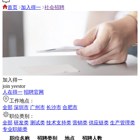
首页
加入得一
社会招聘
加入得一
join yeestor
人在得一
招聘官网
工作地点：
全部
深圳市
广州市
长沙市
合肥市
职位类别：
全部
研发类
测试类
技术支持类
营销类
供应链类
生产管理类
专业职能类
职位名称
招聘类别
地点
招聘人数