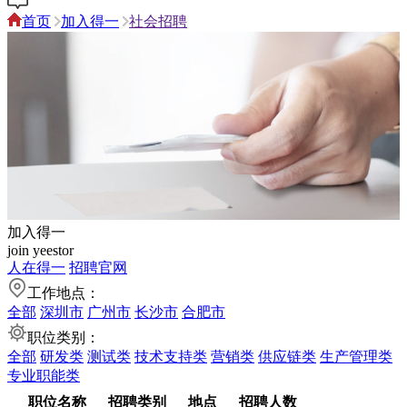
首页
加入得一
社会招聘
加入得一
join yeestor
人在得一
招聘官网
工作地点：
全部
深圳市
广州市
长沙市
合肥市
职位类别：
全部
研发类
测试类
技术支持类
营销类
供应链类
生产管理类
专业职能类
职位名称
招聘类别
地点
招聘人数