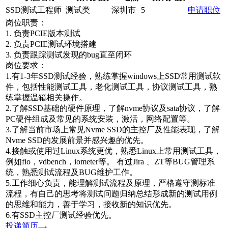
SSD测试工程师
测试类
深圳市
5
申请职位
岗位职责：
1. 负责PCIE版本测试
2. 负责PCIE测试环境搭建
3. 负责跟踪测试发现的bug直至闭环
岗位要求：
1.有1-3年SSD测试经验，熟练掌握windows上SSD常用测试软
件，包括性能测试工具，老化测试工具，协议测试工具，熟
练掌握温箱相关操作。
2.了解SSD基础的硬件原理，了解nvme协议及sata协议，了解
PC硬件组成及常见的系统安装，激活，网络配置等。
3.了解当前市场上常见Nvme SSD的主控厂及性能表现，了解
Nvme SSD的发展前景并感兴趣的优先。
4.接触或使用过Linux系统更优，熟悉Linux上常用测试工具，
例如fio，vdbench，iometer等。 有过Jira 、ZT等BUG管理系
统，熟悉测试流程及BUG维护工作。
5.工作细心负责，能理解测试流程及原理，严格遵守测标准
流程，有自己的思考将测试问题归纳总结形成新的测试用例
的思维和能力，善于学习，接收新的知识优先。
6.有SSD主控厂测试经验优先。
投递简历