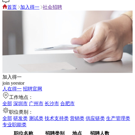
首页
加入得一
社会招聘
加入得一
join yeestor
人在得一
招聘官网
工作地点：
全部
深圳市
广州市
长沙市
合肥市
职位类别：
全部
研发类
测试类
技术支持类
营销类
供应链类
生产管理类
专业职能类
职位名称
招聘类别
地点
招聘人数