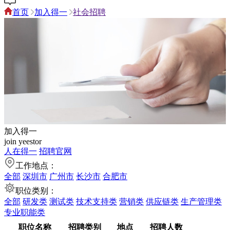
首页
加入得一
社会招聘
加入得一
join yeestor
人在得一
招聘官网
工作地点：
全部
深圳市
广州市
长沙市
合肥市
职位类别：
全部
研发类
测试类
技术支持类
营销类
供应链类
生产管理类
专业职能类
职位名称
招聘类别
地点
招聘人数