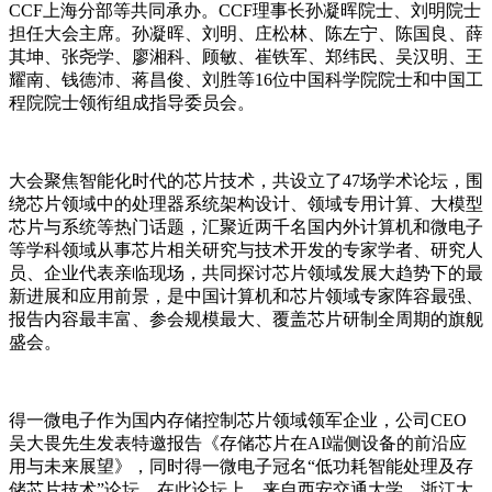
CCF上海分部等共同承办。CCF理事长孙凝晖院士、刘明院士
担任大会主席。孙凝晖、刘明、庄松林、陈左宁、陈国良、薛
其坤、张尧学、廖湘科、顾敏、崔铁军、郑纬民、吴汉明、王
耀南、钱德沛、蒋昌俊、刘胜等16位中国科学院院士和中国工
程院院士领衔组成指导委员会。
大会聚焦智能化时代的芯片技术，共设立了47场学术论坛，围
绕芯片领域中的处理器系统架构设计、领域专用计算、大模型
芯片与系统等热门话题，汇聚近两千名国内外计算机和微电子
等学科领域从事芯片相关研究与技术开发的专家学者、研究人
员、企业代表亲临现场，共同探讨芯片领域发展大趋势下的最
新进展和应用前景，是中国计算机和芯片领域专家阵容最强、
报告内容最丰富、参会规模最大、覆盖芯片研制全周期的旗舰
盛会。
得一微电子作为国内存储控制芯片领域领军企业，公司CEO
吴大畏先生发表特邀报告《存储芯片在AI端侧设备的前沿应
用与未来展望》，同时得一微电子冠名“低功耗智能处理及存
储芯片技术”论坛。在此论坛上，来自西安交通大学、浙江大